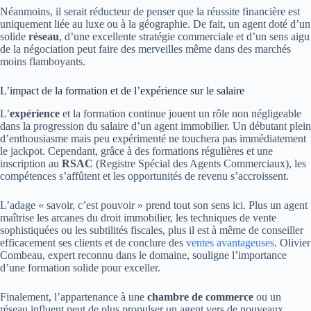
Néanmoins, il serait réducteur de penser que la réussite financière est
uniquement liée au luxe ou à la géographie. De fait, un agent doté d’un
solide
réseau
, d’une excellente stratégie commerciale et d’un sens aigu
de la négociation peut faire des merveilles même dans des marchés
moins flamboyants.
L’impact de la formation et de l’expérience sur le salaire
L’
expérience
et la formation continue jouent un rôle non négligeable
dans la progression du salaire d’un agent immobilier. Un débutant plein
d’enthousiasme mais peu expérimenté ne touchera pas immédiatement
le jackpot. Cependant, grâce à des formations régulières et une
inscription au
RSAC
(Registre Spécial des Agents Commerciaux), les
compétences s’affûtent et les opportunités de revenu s’accroissent.
L’adage « savoir, c’est pouvoir » prend tout son sens ici. Plus un agent
maîtrise les arcanes du droit immobilier, les techniques de vente
sophistiquées ou les subtilités fiscales, plus il est à même de conseiller
efficacement ses clients et de conclure des
ventes avantageuses
. Olivier
Combeau, expert reconnu dans le domaine, souligne l’importance
d’une formation solide pour exceller.
Finalement, l’appartenance à une
chambre de commerce
ou un
réseau influent peut de plus propulser un agent vers de nouveaux