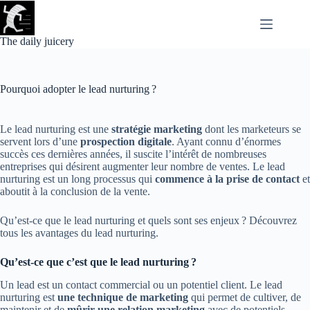
Passer
au
contenu
The daily juicery
Pourquoi adopter le lead nurturing ?
Le lead nurturing est une
stratégie marketing
dont les marketeurs se
servent lors d’une
prospection digitale
. Ayant connu d’énormes
succès ces dernières années, il suscite l’intérêt de nombreuses
entreprises qui désirent augmenter leur nombre de ventes. Le lead
nurturing est un long processus qui
commence à la prise de contact
et
aboutit à la conclusion de la vente.
Qu’est-ce que le lead nurturing et quels sont ses enjeux ? Découvrez
tous les avantages du lead nurturing.
Qu’est-ce que c’est que le lead nurturing ?
Un lead est un contact commercial ou un potentiel client. Le lead
nurturing est
une technique de marketing
qui permet de cultiver, de
maintenir et de
mûrir une relation marketing
avec de potentiels